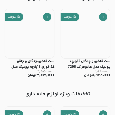
۱۵
درصد
۱۵
درصد
ست قاشق و چنگال 12پارچه
ست قاشق،چنگال و چاقو
یونیک مدل هانوفر کد 7208
غذاخوری 18پارچه یونیک مدل
۳٫۵۵۰٫۰۰۰
۲٫۲۸۰٫۰۰۰
دونا کد 7360
۱٫۹۳۸٫۰۰۰
تومان
۳٫۰۱۷٫۵۰۰
تومان
تخفیفات ویژه لوازم خانه داری
۱۵
درصد
۱۵
درصد