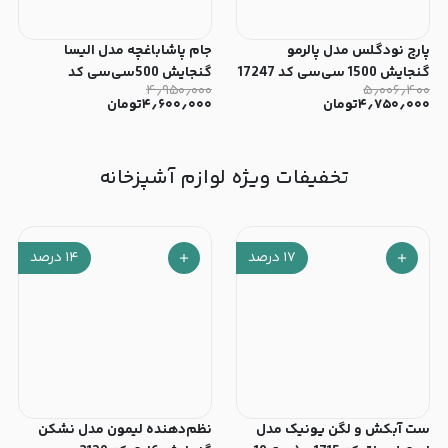
پارچ نودگلس مدل پالرمو
جام پاشاباغچه مدل الیسا
گنجایش 1500 سی‌سی کد 17247
گنجایش 500سی‌سی کد
۴٫۹۵۰٫۰۰۰
۵٫۰۰۶٫۴۰۰
440437 - (ست 4 عددی)
۴٫۷۵۰٫۰۰۰
تومان
۴٫۶۰۰٫۰۰۰
تومان
تخفیفات ویژه لوازم آشپزخانه
۱۷
درصد
۱۴
درصد
ست آبکش و لگن یونیک مدل
نظم‌دهنده لیمون مدل نشکن