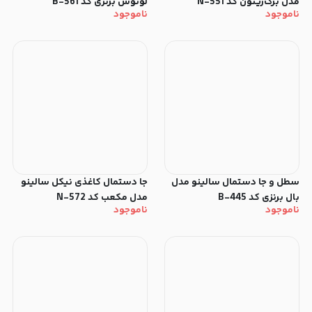
مدل برگ‌زیتون کد N-551
لوتوس برنزی کد B-561
ناموجود
ناموجود
سطل‌ و جا دستمال سالینو مدل
جا دستمال کاغذی نیکل سالینو
بال برنزی کد B-445
مدل مکعب کد N-572
ناموجود
ناموجود