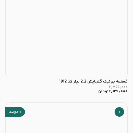
قمقمه یونیک گنجایش 2.2 لیتر کد 1912
۲٫۳۶۶٫۰۰۰
۲٫۱۲۹٫۰۰۰
تومان
۰
درصد