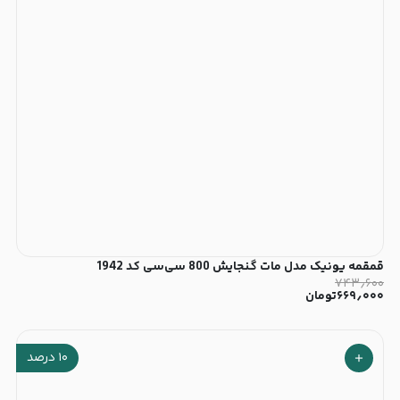
قمقمه یونیک مدل مات گنجایش 800 سی‌سی کد 1942
۷۴۳٫۶۰۰
۶۶۹٫۰۰۰
تومان
۱۰
درصد