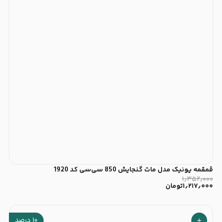
قمقمه یونیک مدل مات گنجایش 850 سی‌سی کد 1920
۱٫۳۵۲٫۰۰۰
۱٫۲۱۷٫۰۰۰
تومان
۱۰
درصد