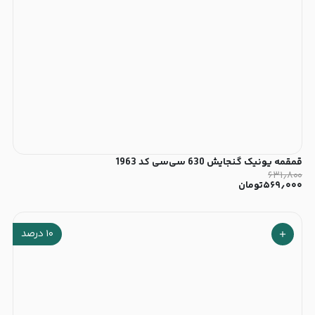
قمقمه یونیک گنجایش 630 سی‌سی کد 1963
۶۳۱٫۸۰۰
۵۶۹٫۰۰۰
تومان
۱۰
درصد