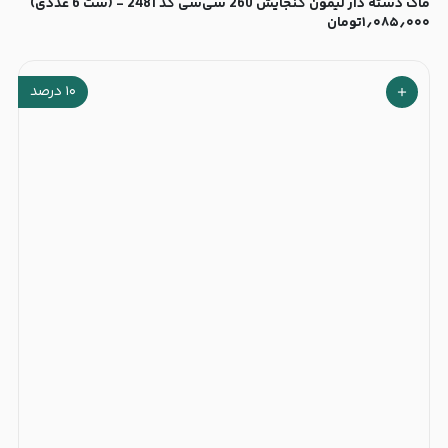
ماگ دسته دار لیمون گنجایش 260 سی‌سی کد 2481 - (ست 6 عددی)
۱٫۰۸۵٫۰۰۰
تومان
۱۰
درصد