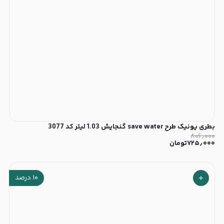
بطری یونیک طرح save water گنجایش 1.03 لیتر کد 3077
۸۰۶٫۰۰۰
۷۲۵٫۰۰۰
تومان
۱۰
درصد