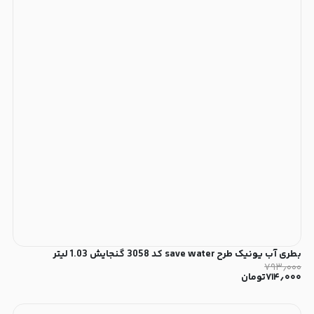
بطری آب یونیک طرح save water کد 3058 گنجایش 1.03 لیتر
۷۹۳٫۰۰۰
۷۱۴٫۰۰۰
تومان