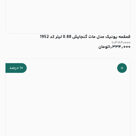
قمقمه یونیک مدل مات گنجایش 0.88 لیتر کد 1952
۱٫۴۸۲٫۰۰۰
۱٫۳۳۴٫۰۰۰
تومان
۱۰
درصد