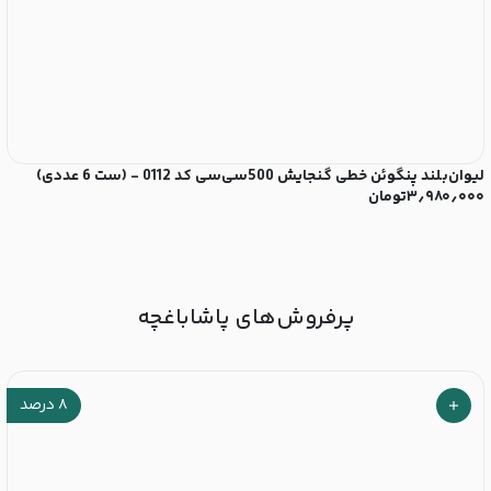
لیوان‌بلند پنگوئن خطی گنجایش 500سی‌سی کد 0112 - (ست 6 عددی)
۳٫۹۸۰٫۰۰۰
تومان
12 پا
۰
۰
پرفروش‌های پاشاباغچه
۸
درصد