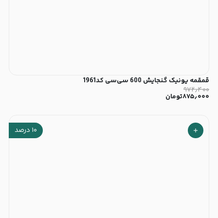
قمقمه یونیک گنجایش 600 سی‌سی کد1961
۹۷۲٫۴۰۰
۸۷۵٫۰۰۰
تومان
۱۰
درصد