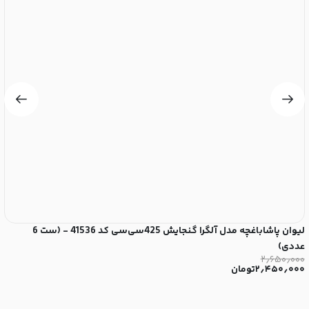
لیوان پاشاباغچه مدل آلگرا گنجایش 425سی‌سی کد 41536 - (ست 6
عددی)
ع
۰
۲٫۶۵۰٫۰۰۰
۲٫۴۵۰٫۰۰۰
تومان
۰