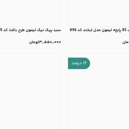
896
سبد پیک نیک لیمون طرح بافت کد 2139
مان
۳٫۵۵۰٫۰۰۰
تومان
۱۲
درصد