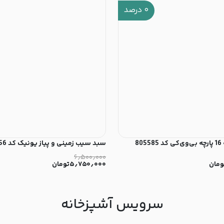
۰
درصد
80
سبد سیب زمینی و پیاز یونیک کد 2856
۶٫۵۰۰٫۰۰۰
ومان
۵٫۷۵۰٫۰۰۰
تومان
سرویس آشپزخانه