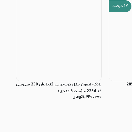
۱۲
درصد
بانکه لیمون مدل درب‌چوبی گنجایش 230 سی‌سی
کد 2264 - (ست 6 عددی)
۱٫۶۲۰٫۰۰۰
تومان