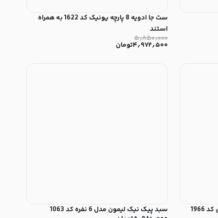
ست جا ادویه 8 پارچه یونیک کد 1622 به همراه
استند
۵٫۸۵۰٫۰۰۰
۴٫۹۷۲٫۵۰۰
تومان
1966
سبد پیک نیک لیمون مدل 6 نفره کد 1063