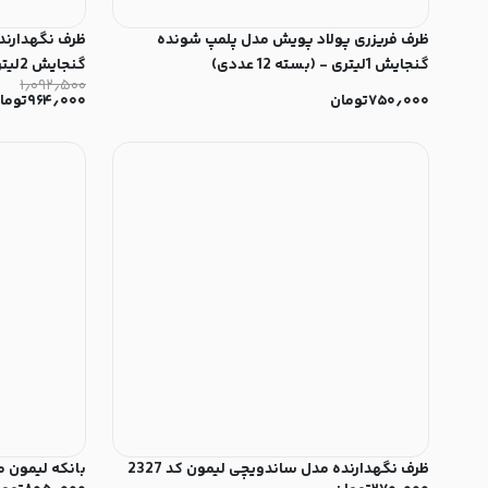
ظرف فريزری پولاد پویش مدل پلمپ شونده
ظرف نگهدارند
گنجایش 1لیتری - (بسته 12 عددی)
گنجایش 2لیتر - (ست 10 عددی)
۱٫۰۹۲٫۵۰۰
۷۵۰٫۰۰۰
تومان
۹۶۴٫۰۰۰
توما
ظرف نگهدارنده مدل ساندویچی لیمون کد 2327
بانکه لیمون مدل