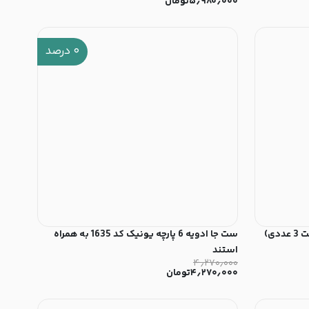
۵٫۹۸۰٫۰۰۰
تومان
۰
درصد
ست جا ادویه 6 پارچه یونیک کد 1635 به همراه
استند
۴٫۲۷۰٫۰۰۰
۴٫۲۷۰٫۰۰۰
تومان