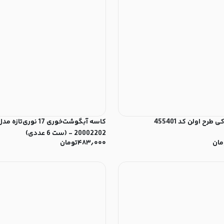
رح اولن کد 455401
کاسه آبگوشت‌خوری 17 نو
20002202 - (ست 6 عددی)
مان
۴۸۳٫۰۰۰
تومان