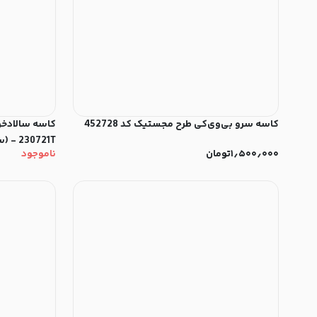
کاسه سرو بی‌وی‌کی طرح مجستیک کد 452728
230721T - (ست 2 عددی)
۱٫۵۰۰٫۰۰۰
تومان
ناموجود