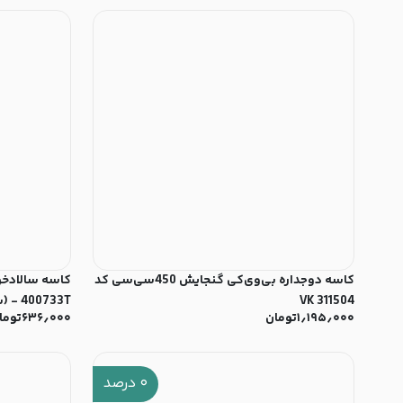
کاسه دوجداره بی‌وی‌کی گنجایش 450سی‌سی کد
VK 311504
400733T - (ست 2 عددی)
۱٫۱۹۵٫۰۰۰
تومان
۶۳۶٫۰۰۰
توما
۰
درصد