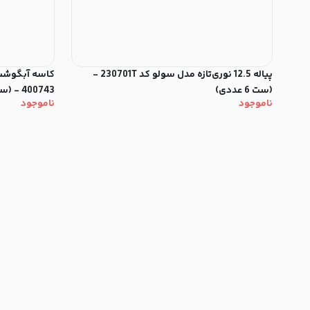
پیاله 12.5 نوری‌تازه مدل سولو کد 230701T -
(ست 6 عددی)
400743 - (ست 6 عددی)
ناموجود
ناموجود