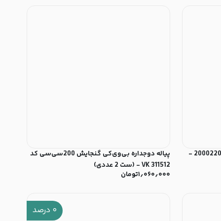
پیاله 13 نوری‌تازه مدل پیکسل کد 20002200T -
پیاله دوجداره بی‌وی‌کی گنجایش 200سی‌سی کد
VK 311512 - (ست 2 عددی)
۱٫۰۶۰٫۰۰۰
تومان
۰
درصد