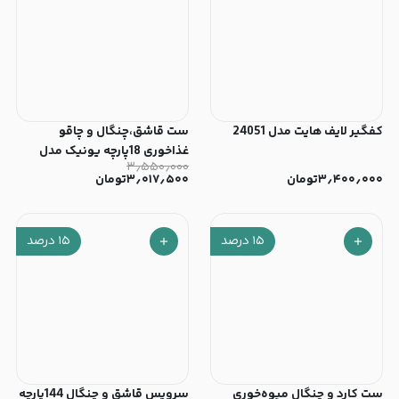
کفگیر لایف هایت مدل 24051
ست قاشق،چنگال و چاقو
غذاخوری 18پارچه یونیک مدل
۳٫۵۵۰٫۰۰۰
شیکاگو کد 7370
۳٫۴۰۰٫۰۰۰
تومان
۳٫۰۱۷٫۵۰۰
تومان
۱۵
درصد
۱۵
درصد
ست کارد و چنگال میوه‌خوری
سرویس قاشق و چنگال 144پارچه