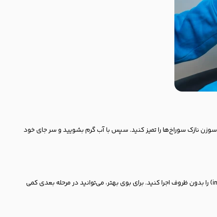
ا سوزن نازک سوراخ‌ها را تمیز کنید. سپس با آب گرم بشویید و سر جای خود
اگر داخل محفظه بوی بد یا لکه‌های آهکی حس می‌کنید، یک لیوان سرکه سفید را روی قفسه بالایی بگذارید و یک برنامه شستشوی طولانی (مثل auto یا intensive) را بدون ظروف اجرا کنید. برای بوی بهتر، می‌توانید در مرحله بعدی کمی