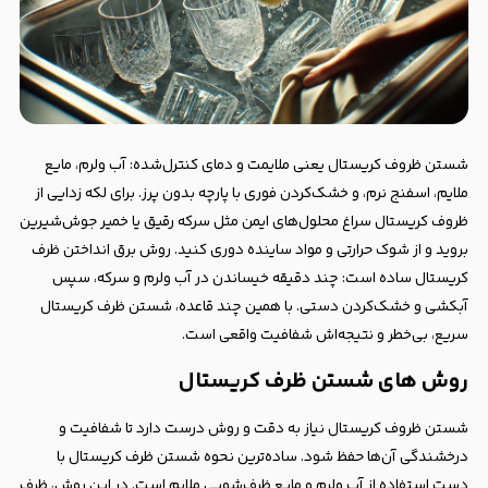
شستن ظروف کریستال یعنی ملایمت و دمای کنترل‌شده: آب ولرم، مایع
ملایم، اسفنج نرم، و خشک‌کردن فوری با پارچه بدون پرز. برای لکه زدایی از
ظروف کریستال
سراغ محلول‌های ایمن مثل سرکه رقیق یا خمیر جوش‌شیرین
بروید و از شوک حرارتی و مواد ساینده دوری کنید. روش برق انداختن ظرف
کریستال ساده است: چند دقیقه خیساندن در آب ولرم و سرکه، سپس
آبکشی و خشک‌کردن دستی. با همین چند قاعده، شستن ظرف کریستال
سریع، بی‌خطر و نتیجه‌اش شفافیت واقعی است.
روش های شستن ظرف کریستال
شستن ظروف کریستال نیاز به دقت و روش درست دارد تا شفافیت و
درخشندگی آن‌ها حفظ شود. ساده‌ترین نحوه شستن ظرف کریستال با
دست استفاده از آب ولرم و مایع ظرف‌شویی ملایم است. در این روش، ظرف