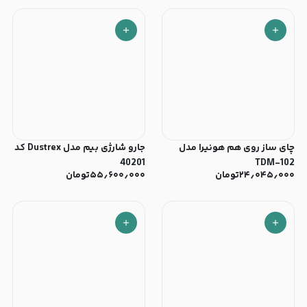
چای ساز روی هم هونیرا مدل
جارو شارژی بیم مدل Dustrex کد
40201
TDM-102
۲۴٫۰۴۵٫۰۰۰
تومان
۵۵٫۶۰۰٫۰۰۰
تومان