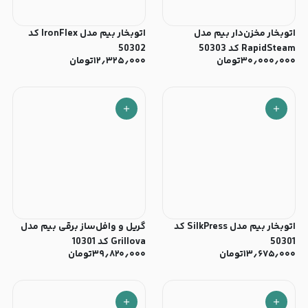
اتوبخار مخزن‌دار بیم مدل
اتوبخار بیم مدل IronFlex کد
RapidSteam کد 50303
50302
۳۰٫۰۰۰٫۰۰۰
تومان
۱۲٫۳۲۵٫۰۰۰
تومان
اتوبخار بیم مدل SilkPress کد
گریل و وافل‌ساز برقی بیم مدل
50301
Grillova کد 10301
۱۳٫۶۷۵٫۰۰۰
تومان
۳۹٫۸۲۰٫۰۰۰
تومان