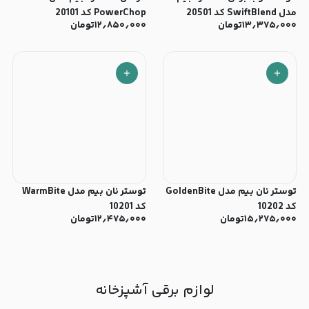
مدل SwiftBlend کد 20501
PowerChop کد 20101
۱۳٫۳۷۵٫۰۰۰
تومان
۱۲٫۸۵۰٫۰۰۰
تومان
توستر نان بیم مدل GoldenBite
توستر نان بیم مدل WarmBite
کد 10202
کد 10201
۱۵٫۲۷۵٫۰۰۰
تومان
۱۲٫۴۷۵٫۰۰۰
تومان
لوازم برقی آشپزخانه