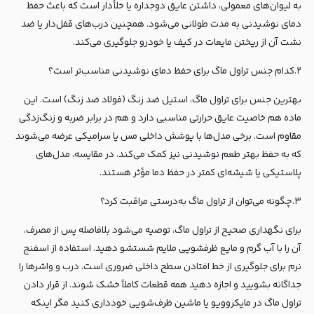
به لیوان‌های معمولی، داشتن عایق دوجداره یا خلأدار است که باعث حفظ
دمای نوشیدنی به مدت طولانی می‌شود. همچنین درب‌های قفل‌دار یا ضد
نشت آن از ریختن مایعات در کیف یا خودرو جلوگیری می‌کند.
۲.کدام جنس تراول ماگ برای حفظ دمای نوشیدنی مناسب‌تر است؟
بهترین جنس برای تراول ماگ، استیل ضد زنگ (فولاد ضد زنگ) است. این
ماده هم خاصیت عایق حرارتی مناسبی دارد و هم در برابر ضربه و زنگ‌زدگی
مقاوم است. برخی مدل‌ها با پوشش داخلی مس یا سرامیکی عرضه می‌شوند
که به حفظ بهتر طعم نوشیدنی نیز کمک می‌کند. در مقایسه، مدل‌های
پلاستیکی یا شیشه‌ای کمتر در حفظ دما مؤثر هستند.
۳.چگونه می‌توان از تراول ماگ به‌درستی مراقبت کرد؟
برای نگهداری صحیح از تراول ماگ، توصیه می‌شود بلافاصله پس از مصرف،
آن را با آب گرم و مایع ظرفشویی ملایم شستشو دهید. استفاده از اسفنج
نرم برای جلوگیری از خط افتادن سطح داخلی ضروری است. درب و واشرها را
جداگانه بشویید و اجازه دهید همه قطعات کاملاً خشک شوند. از قرار دادن
تراول ماگ در مایکروویو یا ماشین ظرف‌شویی خودداری کنید مگر اینکه