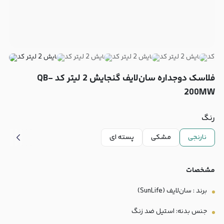
فلاسک دوجداره سان‌لایف گنجایش 2 لیتر کد QB-
200MW
رنگ
نارنجی
مشکی
پسته ای
مشخصات
برند : سان‌لایف (SunLife)
جنس بدنه: استیل ضد زنگ