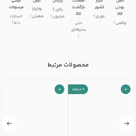
اصل
سرار
ضمانت
رایگان
ایمن
ایمنی
بودن
کشور
بازگشت
مرسولات
بالای 3
100%
کالا
کالا
فوری !
میلیون !
مطمئن !
خسارات
واقعی !
حتی
با ما !
سلیقه‌ای
!
محصولات مرتبط
۰
درصد