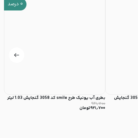
۰
درصد
بطری آب یونیک طرح drink move کد 3058 گنجایش
بطری آب یونیک طرح smile کد 3058 گنجایش 1.03 لیتر
بطری
۰۰۰
۹۲۱٫۷۰۰
۹۲۱٫۷۰۰
تومان
۰۰