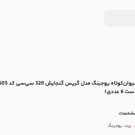
ت 6 عددی)
شخصات
برند : یوجینگ