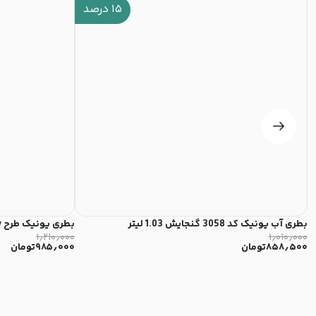
۱۵
درصد
بطری آب یونیک کد 3058 گنجایش 1.03 لیتر
بطری یونیک طرح make today گنجایش 1 لیتر کد 3052
۱٫۲۱۰٫۰۰۰
۱٫۰۱۰٫۰۰۰
۸۵۸٫۵۰۰
تومان
۹۸۵٫۰۰۰
تومان