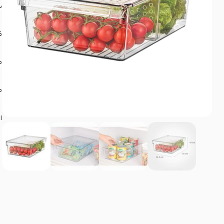
س
ق
م
م
ا