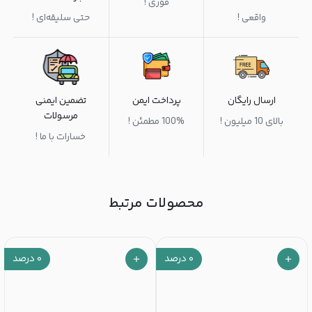
فوری !
واقعی !
حتی سلیقه‌ای !
ارسال رایگان
پرداخت ایمن
تضمین ایمنی
مرسولات
بالای 10 میلیون !
100% مطمئن !
خسارات با ما !
محصولات مرتبط
۰
درصد
۰
درصد