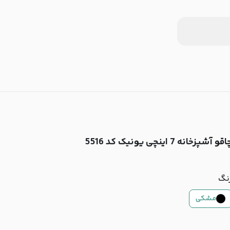
قو آشپزخانه 7 اینچی یونیک کد 5516
نگ
مشکی