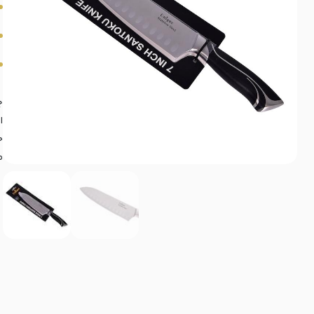
چ
ا
خ
م