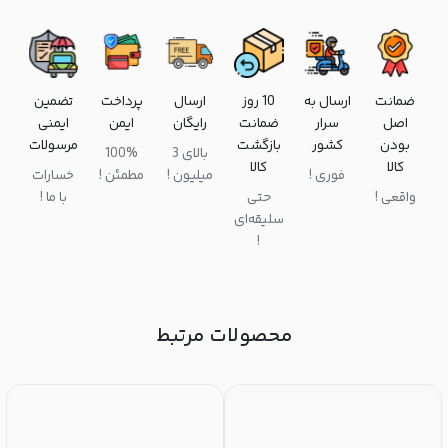
ضمانت
ارسال به
10 روز
ارسال
پرداخت
تضمین
اصل
سرار
ضمانت
رایگان
ایمن
ایمنی
بودن
کشور
بازگشت
مرسولات
بالای 3
100%
کالا
کالا
فوری !
میلیون !
مطمئن !
خسارات
واقعی !
حتی
با ما !
سلیقه‌ای
!
محصولات مرتبط