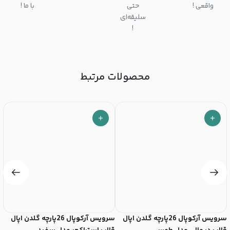
واقعی !
حتی
با ما !
سلیقه‌ای
!
محصولات مرتبط
سرویس آرکوپال 26پارچه گلدن اپال
سرویس آرکوپال 26پارچه گلدن اپال