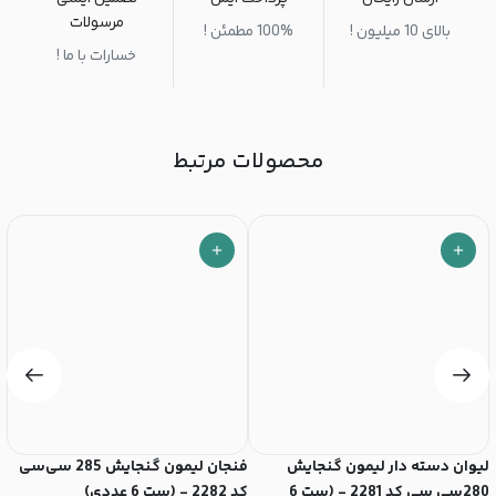
مرسولات
بالای 10 میلیون !
100% مطمئن !
خسارات با ما !
محصولات مرتبط
لیوان دسته دار لیمون گنجایش
فنجان لیمون گنجایش 285 سی‌سی
280سی سی کد 2281 - (ست 6
کد 2282 - (ست 6 عددی)
سی‌