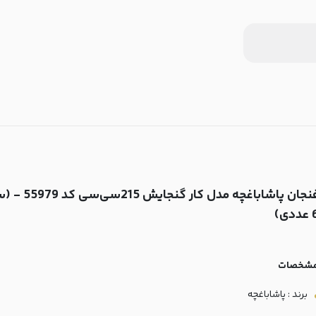
فنجان پاشاباغچه مدل کار گنجایش 5
ددی)
شخصات
برند : پاشاباغچه