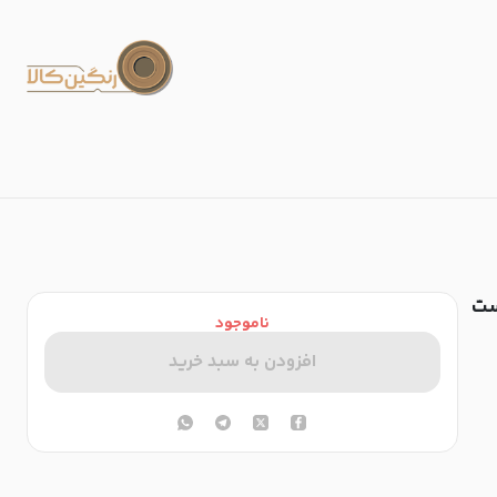
21سی‌سی کد 55979 - (ست
ناموجود
افزودن به سبد خرید