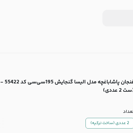
فنجان پاشاباغچه مدل الیسا گنجایش 195سی‌سی کد 55422 -
ت 2 عددی)
عداد
2 عددی (ساخت ترکیه)