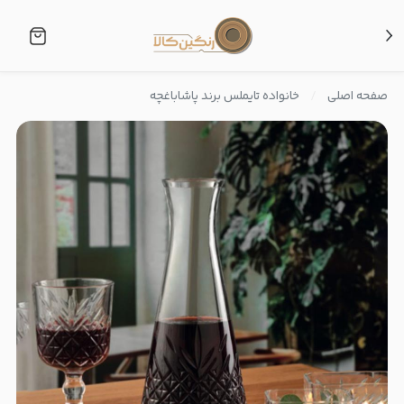
صفحه اصلی
خانواده تایملس برند پاشاباغچه