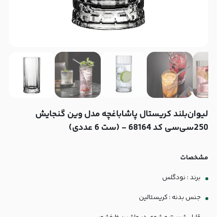
لیوان‌بلند کریستال پاشاباغچه مدل وین گنجایش
250سی‌سی کد 68164 - (ست 6 عددی)
مشخصات
برند : نودگلس
جنس بدنه : کریستالین