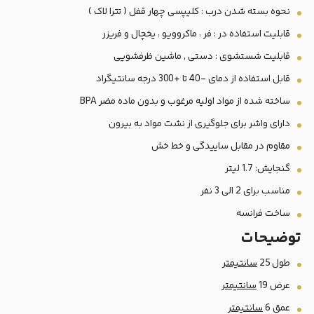
نحوه بسته شدن درب : کلیپسی چهار قفل ( تترا لاک )
قابلیت استفاده در : فر ، ماکروویو ، یخچال و فریزر
قابلیت شستشوی : دستی , ماشین ظرفشویی
قابل استفاده از دمای -40 تا +300 درجه سانتیگراد
ساخته شده از مواد اولیه مرغوب و بدون ماده مضر BPA
دارای واشر برای جلوگیری از نشت مواد به بیرون
مقاوم در مقابل ساییدگی و خط خش
گنجایش: 1.7 لیتر
مناسب برای 2 الی 3 نفر
ساخت فرانسه
توضيحات
طول 25
سانتیمتر
عرض 19
سانتیمتر
عمق 6
سانتیمتر