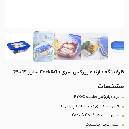
ظرف نگه دارنده پیرکس سری Cook&Go سایز 19*25
مشخصات
برند :‌ پایركس فرانسه PYREX
جنس بدنه : بوروسیلیکات ( پیرکس )
سری : کوک اند گو Cook & Go
جنس درب : پلاستیک