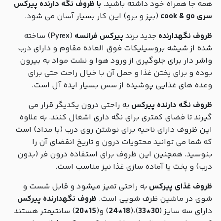
همه جا همراه خود داشته باشید.
با ظروف نگه دارنده پیرکس
سری cook & go
(بپز و برو) این کار بسیار آسان می شود.
ظروف نگهدارنده
جدید برند
پیرکس فرانسه
(Pyrex) ساخته
شده از شیشه بروسیلیکات فوق العاده مقاوم و دارای درب
واشر دار برای جلوگیری از ورود هوا و نشت مواد به بیرون
بوده و برای پختن غذا و حمل آن با خیال راحت حتی برای
وعده های غذایی پوشیده از سس بسیار ایده آل است.
ظروف نگه دارنده پیرکس
به راحتی درون یکدیگر قرار می
گیرند تا فضای کمتری برای نگه داری اشغال کنند. به علاوه
این ظروف دارای ناحیه برای نوشتن روی درب (با مداد) است
که شما می توانید محتویات درون و تاریخ انقضای آن را
بنوسید. همچنین این ظروف برای استفاده درون فر (بدون
درب) و پخت یا آماده سازی غذا نیز مناسب است.
ظروف غذای پیرکس
به راحتی تمیز میشود و قابل شست و
شوی در ماشین ظرف شویی است.
ظروف نگهدارنده پیرکس
دارای سه سایز (
30*33
)،(
18*24
) و(
15*20
) سانتیمتر هستند