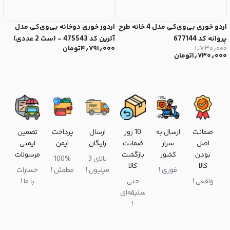
اردو خوری بی‌وی‌کی مدل 4 خانه طرح
اردور خوری دوخانه بی‌وی‌کی مدل
ا
پروانه کد 677144
آترین کد 475543 - (ست 2 عددی)
3
۱٫۷۳۰٫۰۰۰
۴٫۷۹۱٫۰۰۰
تومان
۰
۱٫۷۳۰٫۰۰۰
تومان
ضمانت
ارسال به
10 روز
ارسال
پرداخت
تضمین
اصل
سرار
ضمانت
رایگان
ایمن
ایمنی
بودن
کشور
بازگشت
مرسولات
بالای 3
100%
کالا
کالا
فوری !
میلیون !
مطمئن !
خسارات
واقعی !
حتی
با ما !
سلیقه‌ای
!