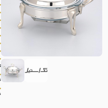
ت
ق
ف