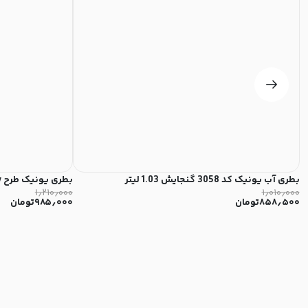
بطری آب یونیک کد 3058 گنجایش 1.03 لیتر
بطری یونیک طرح make today گنجایش 1 لیتر کد 3052
۱٫۲۱۰٫۰۰۰
۱٫۰۱۰٫۰۰۰
۸۵۸٫۵۰۰
تومان
۹۸۵٫۰۰۰
تومان