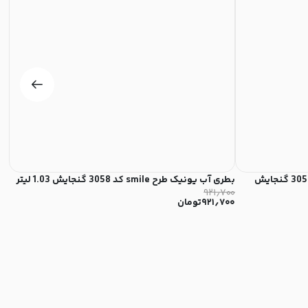
بطری آب یونیک طرح drink move کد 3058 گنجایش
بطری آب یونیک طرح smile کد 3058 گنجایش 1.03 لیتر
بطری
۰۰۰
۹۲۱٫۷۰۰
۹۲۱٫۷۰۰
تومان
۰۰