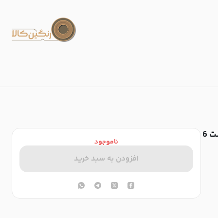
لیوان‌‌بلند مدل چین‌چین گنجایش 400سی‌سی کد 60548 - (ست 6
ناموجود
افزودن به سبد خرید