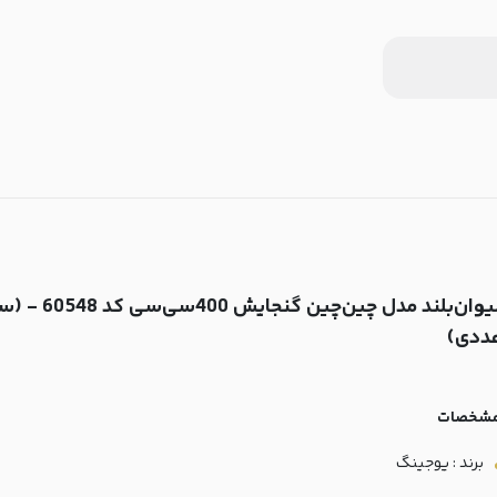
ددی)
شخصات
برند : یوجینگ