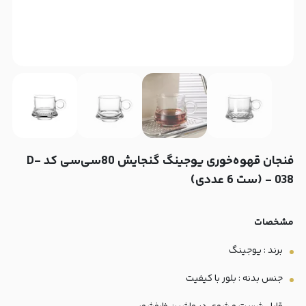
فنجان قهوه‌خوری یوجینگ گنجایش 80سی‌سی کد D-
038 - (ست 6 عددی)
مشخصات
برند : یوجینگ
جنس بدنه : بلور با کیفیت