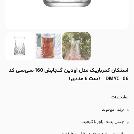
استکان کمرباریک مدل اودین گنجایش 160 سی‌سی کد
DMYC-06 - (ست 6 عددی)
مشخصات
برند : دیاموند
جنس بدنه : بلور با کیفیت