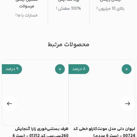
مرسولات
بالای 10 میلیون !
100% مطمئن !
خسارات با ما !
محصولات مرتبط
۸
درصد
۹
درصد
لیوان‌ دلی مدل مونت‌کارلو خطی کد
ظرف بستنی‌خوری زارا گنجایش
ل
00724 - (ست 6 عددی)
260سی‌سی کد 01312 - (ست 6
350سی‌سی 