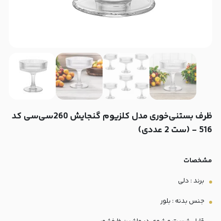
ظرف بستنی‌خوری مدل کلزیوم گنجایش 260سی‌سی کد
516 - (ست 2 عددی)
مشخصات
برند : دلی
جنس بدنه : بلور