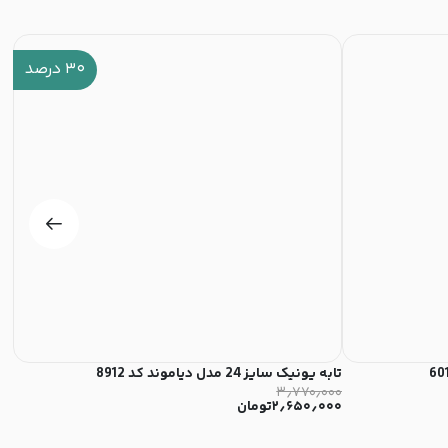
۳۰
درصد
تابه یونیک سایز 24 مدل دیاموند کد 8912
تابه 
۰۰
۳٫۷۷۰٫۰۰۰
۲٫۶۵۰٫۰۰۰
تومان