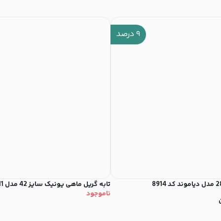
۹
درصد
تابه گریل ماهی یونیک سایز 42 مدل 6011
ناموجود