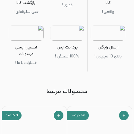
کالا
بازگشت کالا
فوری !
واقعی !
حتی سلیقه‌ای !
ارسال رایگان
پرداخت ایمن
تضمین ایمنی
مرسولات
بالای 10 میلیون !
100% مطمئن !
خسارات با ما !
محصولات مرتبط
۱۵
درصد
۹
درصد