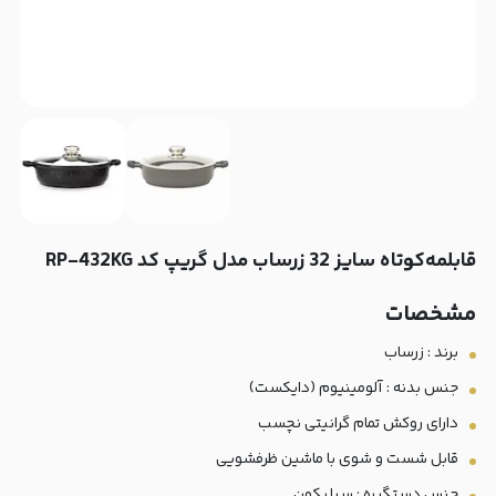
قابلمه‌کوتاه سایز 32 زرساب مدل گریپ کد RP-432KG
مشخصات
برند : زرساب
جنس بدنه : آلومینیوم (دایکست)
دارای روکش تمام گرانیتی نچسب
قابل شست و شوی با ماشین ظرفشویی
جنس دستگیره : سیلیکون