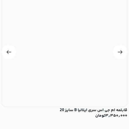
قابلمه ام جی اس سری ایتالیا B سایز 20
قا
۳٫۳۵۰٫۰۰۰
تومان
۰