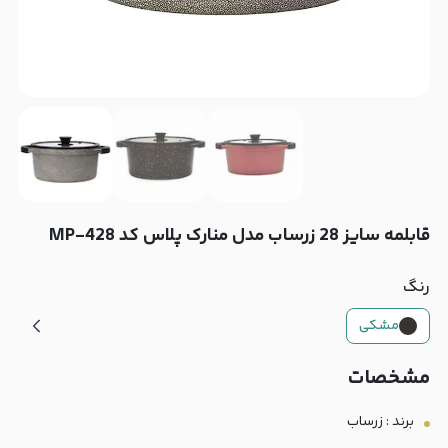
قابلمه سایز 28 زرساب مدل منارک پلاس کد MP-428
رنگ
مشکی
مشخصات
برند : زرساب