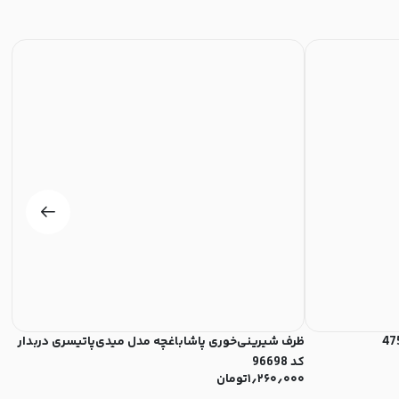
ظرف شیرینی‌خوری پاشاباغچه مدل میدی‌پاتیسری دربدار
رول
۰۰
کد 96698
۱٫۲۶۰٫۰۰۰
تومان