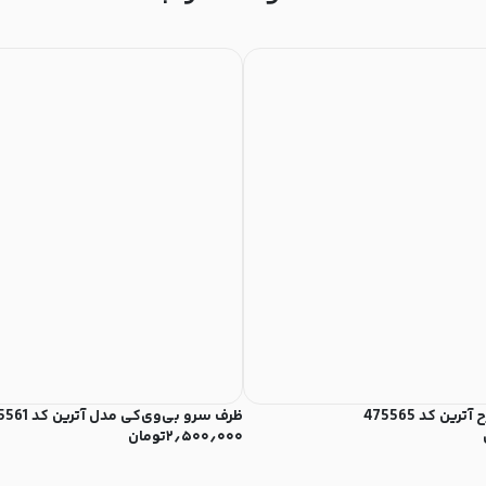
ین کد 475565
ظرف سرو بی‌وی‌کی مدل آترین کد 475561
۲٫۵۰۰٫۰۰۰
تومان