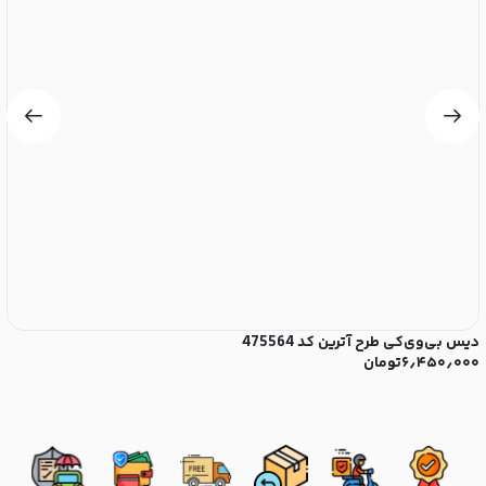
دیس بی‌وی‌کی طرح آترین کد 475564
دی
۶٫۴۵۰٫۰۰۰
تومان
۰