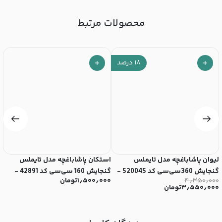
محصولات مرتبط
۱۸
درصد
لیوان‌ پاشاباغچه مدل تایملس
استکان پاشاباغچه مدل تایملس
ت
گنجایش 360سی‌سی کد 520045 -
گنجایش 160 سی‌سی کد 42891 -
940سی
۴٫۳۵۰٫۰۰۰
۱٫۵۰۰٫۰۰۰
تومان
۰
(ست 4 عددی)
(ست 6 عددی)
۳٫۵۵۰٫۰۰۰
تومان
۰